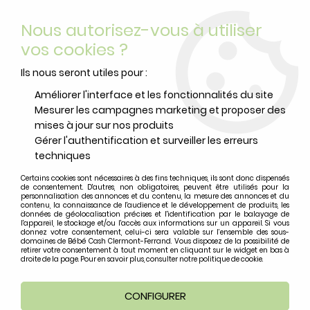
Livraison offerte
avec Mondial Relay dès 59 euros d’achats
Nous autorisez-vous à utiliser
sur le site*
*colis de moins de 6kg
vos cookies ?
0
Ils nous seront utiles pour :
Améliorer l'interface et les fonctionnalités du site
Mesurer les campagnes marketing et proposer des
Accueil
>
Idées cadeaux
>
Jouets d'éveil
mises à jour sur nos produits
Gérer l'authentification et surveiller les erreurs
Jouets d'éveil
techniques
Certains cookies sont nécessaires à des fins techniques, ils sont donc dispensés
de consentement. D'autres, non obligatoires, peuvent être utilisés pour la
Eveil et jouets pour bébé de 0 à 2
personnalisation des annonces et du contenu, la mesure des annonces et du
contenu, la connaissance de l'audience et le développement de produits, les
données de géolocalisation précises et l'identification par le balayage de
ans
l'appareil, le stockage et/ou l'accès aux informations sur un appareil. Si vous
donnez votre consentement, celui-ci sera valable sur l’ensemble des sous-
domaines de Bébé Cash Clermont-Ferrand. Vous disposez de la possibilité de
retirer votre consentement à tout moment en cliquant sur le widget en bas à
droite de la page. Pour en savoir plus, consulter notre politique de cookie.
TRIER & FILTRER
CONFIGURER