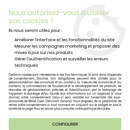
Livraison offerte
avec Mondial Relay dès 59 euros d’achats
Nous autorisez-vous à utiliser
sur le site*
*colis de moins de 6kg
vos cookies ?
0
Ils nous seront utiles pour :
Améliorer l'interface et les fonctionnalités du site
Mesurer les campagnes marketing et proposer des
Accueil
>
Toilette et soin
mises à jour sur nos produits
Gérer l'authentification et surveiller les erreurs
Toilette et soin
techniques
Certains cookies sont nécessaires à des fins techniques, ils sont donc dispensés
de consentement. D'autres, non obligatoires, peuvent être utilisés pour la
personnalisation des annonces et du contenu, la mesure des annonces et du
contenu, la connaissance de l'audience et le développement de produits, les
données de géolocalisation précises et l'identification par le balayage de
TRIER & FILTRER
l'appareil, le stockage et/ou l'accès aux informations sur un appareil. Si vous
donnez votre consentement, celui-ci sera valable sur l’ensemble des sous-
domaines de Bébé Cash Clermont-Ferrand. Vous disposez de la possibilité de
retirer votre consentement à tout moment en cliquant sur le widget en bas à
42 articles sur
42
droite de la page. Pour en savoir plus, consulter notre politique de cookie.
CONFIGURER