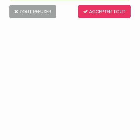
TOUT REFUSER
ACCEPTER TOUT
Mouchoirs Papier 2 plis Ouatinelle Boite de 100
1,80 €