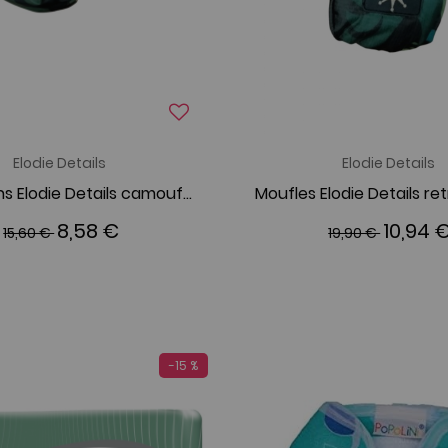
Elodie Details
Elodie Details
Chaussons Elodie Details camouflage
8,58 €
10,94 
15,60 €
19,90 €
-15 %