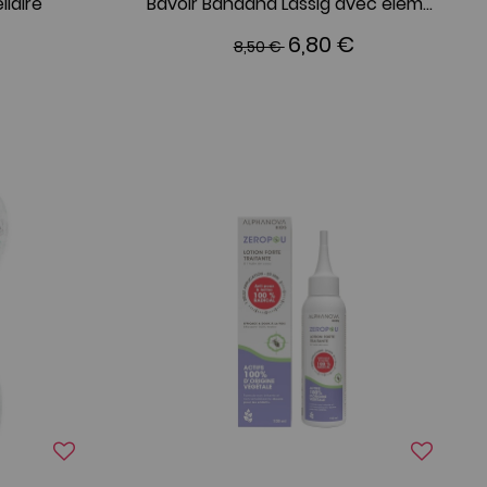
laire
Bavoir Bandana Lässig avec élément de dentition en silicone Little Chums Chat
6,80 €
8,50 €