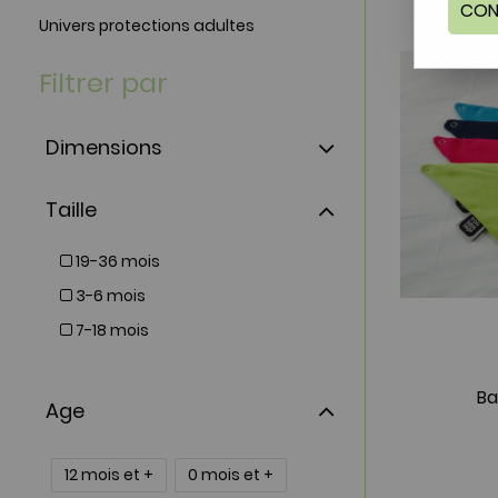
CON
Univers protections adultes
Filtrer par
Dimensions
Taille
19-36 mois
3-6 mois
7-18 mois
Ba
Age
12 mois et +
0 mois et +