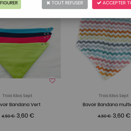
FIGURER
TOUT REFUSER
ACCEPTER T
-20 %
Trois Kilos Sept
Trois Kilos Sept
voir Bandana Vert
Bavoir Bandana multi
3,60 €
3,60 €
4,50 €
4,50 €