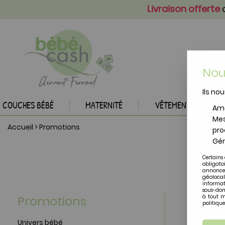
Livraison offerte
a
Nou
Ils nou
COUCHES BÉBÉ
MATERNITÉ
VÊTEMENTS BÉBÉ
Amé
Mes
Accueil
>
Promotions
pro
Gér
Certains 
obligato
annonces
géolocal
informat
sous-dom
Promotions
à tout m
politique
Univers bébé