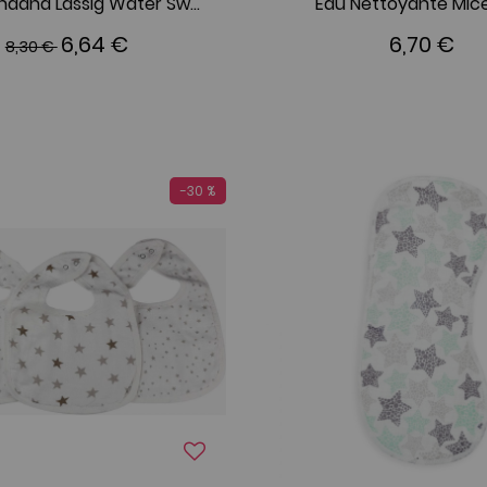
Bavoir Bandana Lässig Water Swan
Eau Nettoyante Micel
6,64 €
6,70 €
8,30 €
-30 %