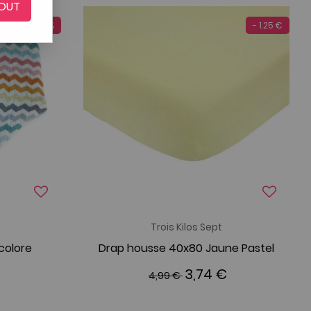
OUT
-20 %
- 1.25 €
Trois Kilos Sept
colore
Drap housse 40x80 Jaune Pastel
3,74 €
4,99 €