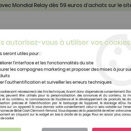
vec Mondial Relay dès 59 euros d’achats sur le si
s autorisez-vous à utiliser vos cookies
s seront utiles pour :
TOILETTE & SOIN
PUÉRICULTURE
IDÉES CA
liorer l'interface et les fonctionnalités du site
urer les campagnes marketing et proposer des mises à jour su
duits
er l'authentification et surveiller les erreurs techniques
Promotions
cookies sont nécessaires à des fins techniques, ils sont donc dispensés de consentement. D'a
ires, peuvent être utilisés pour la personnalisation des annonces et du contenu, la m
 et du contenu, la connaissance de l'audience et le développement de produits, les d
isation précises et l'identification par le balayage de l'appareil, le stockage et/ou l'
ions sur un appareil. Si vous donnez votre consentement, celui-ci sera valable sur l’ens
aines de Bébé Cash Clermont-Ferrand. Vous disposez de la possibilité de retirer votre con
oment en cliquant sur le widget en bas à droite de la page. Pour en savoir plus, consul
60 articles sur
191
 de cookie.