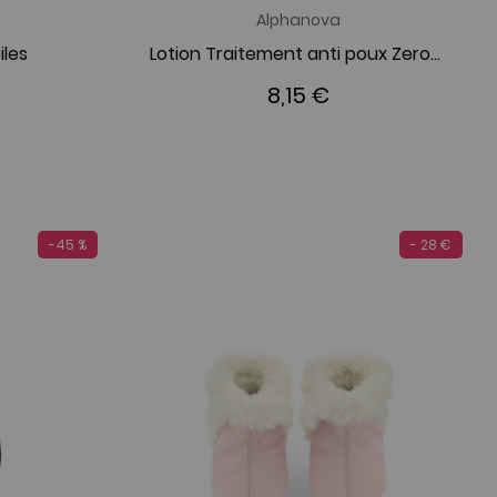
Alphanova
iles
Lotion Traitement anti poux Zeropou
8,15 €
-45 %
- 28 €