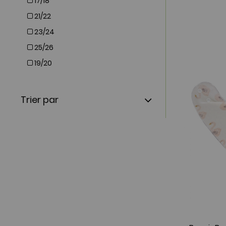
17/18
Noukies
21/22
Physiaderm
23/24
Piwapee
25/26
Popolini
19/20
Robeez
Trois Kilos Sept
Trier par
Trousselier