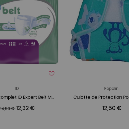
ID
Popolini
Change complet ID Expert Belt Maxi Small
12,32 €
12,50 €
14,50 €