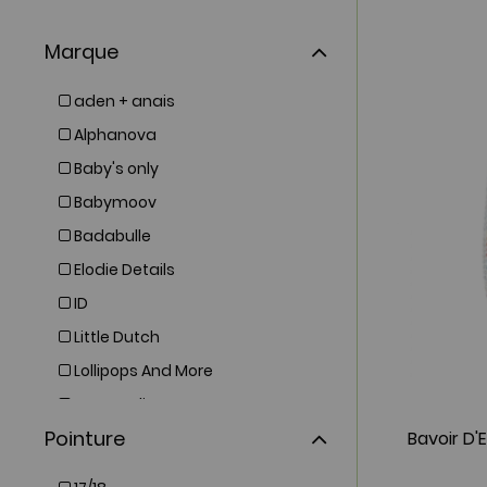
Marque
aden + anais
Alphanova
Baby's only
Babymoov
Badabulle
Elodie Details
ID
Little Dutch
Lollipops And More
Love Radius
Pointure
Lässig
Moulin Roty