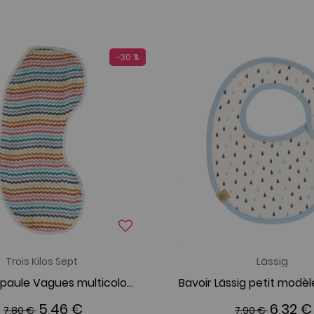
-30 %
Trois Kilos Sept
Lässig
Bavoir D'Epaule Vagues multicolore
5,46 €
6,32 €
7,80 €
7,90 €