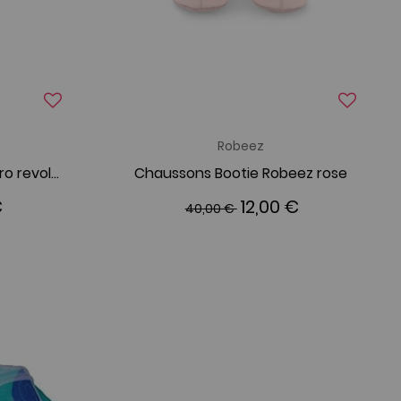
Robeez
Moufles Elodie Details retro revolution
Chaussons Bootie Robeez rose
€
12,00 €
40,00 €