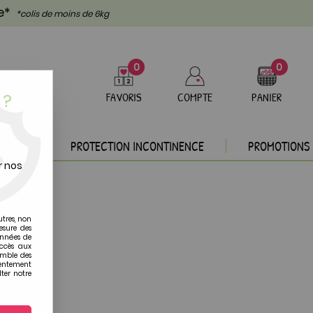
te*
*colis de moins de 6kg
0
0
 ?
FAVORIS
COMPTE
PANIER
DEAUX
PROTECTION INCONTINENCE
PROMOTIONS
r nos
utres, non
esure des
onnées de
accès aux
emble des
sentement
ter notre