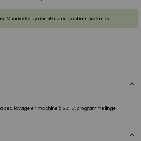
c Mondial Relay dès 59 euros d’achats sur le site.
 à sec, lavage en machine à 30° C, programme linge