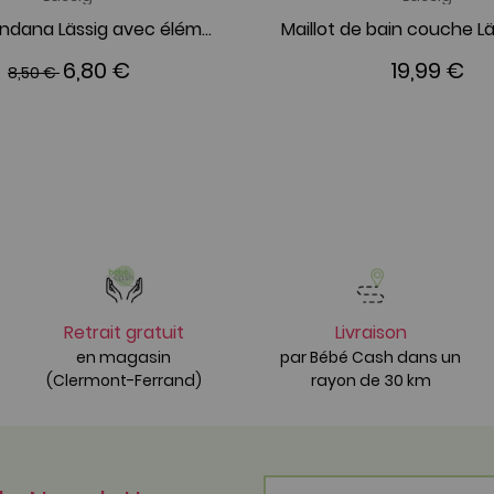
Bavoir Bandana Lässig avec élément de dentition en silicone Little Chums Chat
6,80 €
19,99 €
8,50 €
Retrait gratuit
Livraison
en magasin
par Bébé Cash dans un
(Clermont-Ferrand)
rayon de 30 km