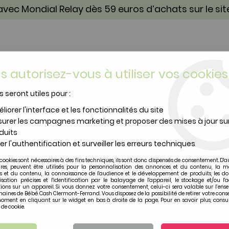
vec Mondial Relay dès 59 euros d’achats sur le si
s autorisez-vous à utiliser vos cookies
s seront utiles pour :
TOILETTE & SOIN
PUÉRICULTURE
IDÉES CA
liorer l'interface et les fonctionnalités du site
urer les campagnes marketing et proposer des mises à jour su
e Protège-nuque anti-uv Arc-En-Ciel
duits
er l'authentification et surveiller les erreurs techniques
Lässig
cookies sont nécessaires à des fins techniques, ils sont donc dispensés de consentement. D'a
Casquette Protège-n
ires, peuvent être utilisés pour la personnalisation des annonces et du contenu, la m
 et du contenu, la connaissance de l'audience et le développement de produits, les d
isation précises et l'identification par le balayage de l'appareil, le stockage et/ou l'
ions sur un appareil. Si vous donnez votre consentement, celui-ci sera valable sur l’ens
Soyez le premier à donner vot
aines de Bébé Cash Clermont-Ferrand. Vous disposez de la possibilité de retirer votre con
oment en cliquant sur le widget en bas à droite de la page. Pour en savoir plus, consul
21
,
90
€
TTC
 de cookie.