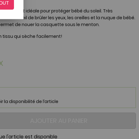
OUT
e
Lässig
est idéale pour protéger bébé du soleil. Très
s du soleil de brûler les yeux, les oreilles et la nuque de bébé.
n permet de nouer la casquette sous le menton.
n tissu qui sèche facilement!
X
 la disponibilité de l’article
AJOUTER AU PANIER
e l'article est disponible