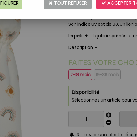
FIGURER
TOUT REFUSER
ACCEPTER T
Réf. :
AR0002992
La
casquette protège-nuque
d
couvrante, elle empêche les rayon
Son indice UV est de 80. Un lie
Le petit + :
de jolis imprimés et u
Description
FAITES VOTRE CHOI
7-18 mois
19-36 mois
Disponibilité
Sélectionnez un article pour voir
Recevoir une alerte dès qu