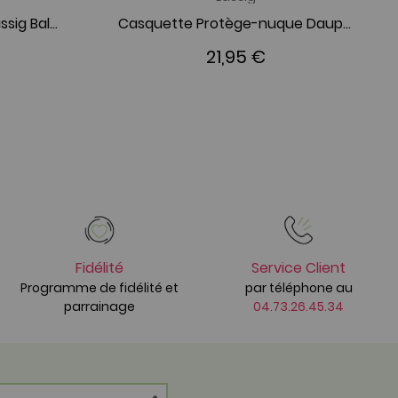
Maillot de bain couche Lässig Baleine caramel
Casquette Protège-nuque Dauphin Pêche
21,95 €
Fidélité
Service Client
Programme de fidélité et
par téléphone au
parrainage
04.73.26.45.34