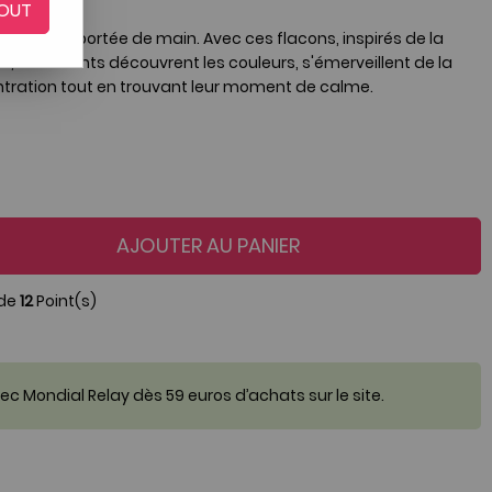
OUT
-en-ciel à portée de main. Avec ces flacons, inspirés de la
 les enfants découvrent les couleurs, s'émerveillent de la
entration tout en trouvant leur moment de calme.
AJOUTER AU PANIER
 de
12
Point(s)
c Mondial Relay dès 59 euros d’achats sur le site.