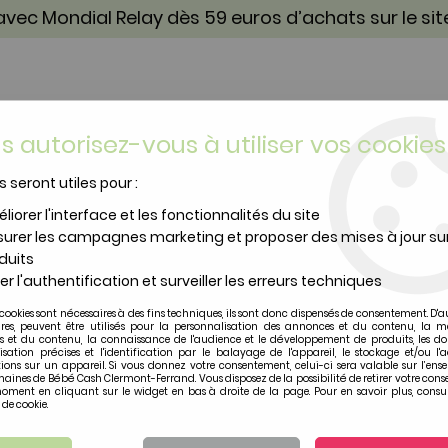
vec Mondial Relay dès 59 euros d’achats sur le si
s autorisez-vous à utiliser vos cookies
s seront utiles pour :
TOILETTE & SOIN
PUÉRICULTURE
IDÉES CA
liorer l'interface et les fonctionnalités du site
urer les campagnes marketing et proposer des mises à jour su
 Petit Boum Float Or
duits
er l'authentification et surveiller les erreurs techniques
Petit Boum
cookies sont nécessaires à des fins techniques, ils sont donc dispensés de consentement. D'a
Bouteille sensoriell
ires, peuvent être utilisés pour la personnalisation des annonces et du contenu, la m
 et du contenu, la connaissance de l'audience et le développement de produits, les d
isation précises et l'identification par le balayage de l'appareil, le stockage et/ou l'
ions sur un appareil. Si vous donnez votre consentement, celui-ci sera valable sur l’ens
Soyez le premier à donner vot
aines de Bébé Cash Clermont-Ferrand. Vous disposez de la possibilité de retirer votre con
oment en cliquant sur le widget en bas à droite de la page. Pour en savoir plus, consul
12
,
90
€
TTC
 de cookie.