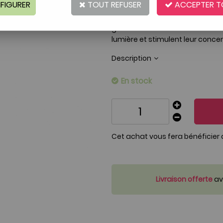
FIGURER
TOUT REFUSER
ACCEPTER T
Réf. :
AR0000332
Lumière, couleur et magie. L'arc
gamme de couleurs de la nature,
lumière et stimulent leur conc
Description
En stock
Cet achat vous fera bénéficier
Livraison offerte
ave