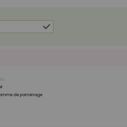
es
té
ramme de parrainage