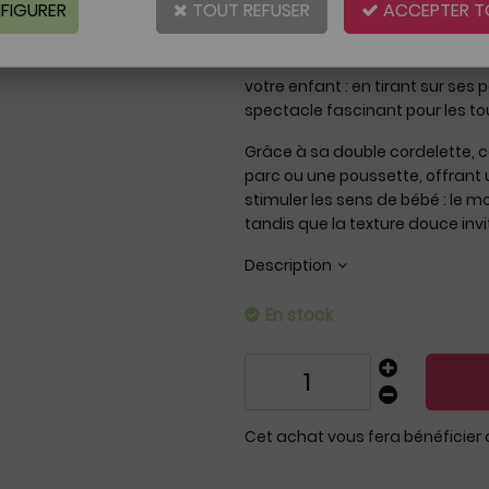
FIGURER
TOUT REFUSER
ACCEPTER T
Réf. :
AR0003261
Découvrez Jules mini-dansant de
éveillera votre bébé dès 6 mois.
votre enfant : en tirant sur se
spectacle fascinant pour les tou
Grâce à sa double cordelette, ce
parc ou une poussette, offrant u
stimuler les sens de bébé : le m
tandis que la texture douce invi
Description
En stock
Cet achat vous fera bénéficier