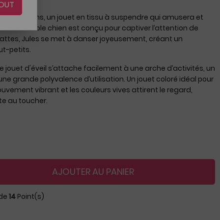
OUT
 Lilliputiens, un jouet en tissu à suspendre qui amusera et
 Cet adorable chien est conçu pour captiver l’attention de
s pattes, Jules se met à danser joyeusement, créant un
t-petits.
 jouet d'éveil s’attache facilement à une arche d’activités, un
ne grande polyvalence d’utilisation. Un jouet coloré idéal pour
ouvement vibrant et les couleurs vives attirent le regard,
te au toucher.
AJOUTER AU PANIER
 de
14
Point(s)