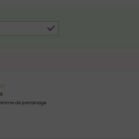
es
té
ramme de parrainage