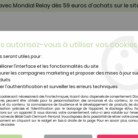
vec Mondial Relay dès 59 euros d’achats sur le si
s autorisez-vous à utiliser vos cookies
s seront utiles pour :
TOILETTE & SOIN
PUÉRICULTURE
IDÉES CA
liorer l'interface et les fonctionnalités du site
urer les campagnes marketing et proposer des mises à jour su
 et accessoires
duits
er l'authentification et surveiller les erreurs techniques
 protection et accessoires pour couche
cookies sont nécessaires à des fins techniques, ils sont donc dispensés de consentement. D'a
ires, peuvent être utilisés pour la personnalisation des annonces et du contenu, la m
 et du contenu, la connaissance de l'audience et le développement de produits, les d
isation précises et l'identification par le balayage de l'appareil, le stockage et/ou l'
rotection et accessoires pour couc
ions sur un appareil. Si vous donnez votre consentement, celui-ci sera valable sur l’ens
aines de Bébé Cash Clermont-Ferrand. Vous disposez de la possibilité de retirer votre con
oment en cliquant sur le widget en bas à droite de la page. Pour en savoir plus, consul
 de cookie.