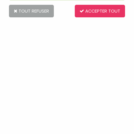
TOUT REFUSER
ACCEPTER TOUT
Badabulle
Cuilleres souples Fun Colors x5
ACHAT RAPIDE