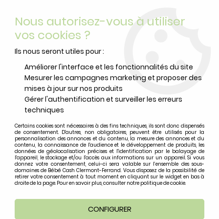
Livraison offerte
avec Mondial Relay dès 59 euros d’achats
Nous autorisez-vous à utiliser
sur le site*
*colis de moins de 6kg
vos cookies ?
0
Ils nous seront utiles pour :
Améliorer l'interface et les fonctionnalités du site
Mesurer les campagnes marketing et proposer des
Accueil
>
Badabulle
mises à jour sur nos produits
Gérer l'authentification et surveiller les erreurs
Produits de la marque Badabulle
techniques
Certains cookies sont nécessaires à des fins techniques, ils sont donc dispensés
de consentement. D'autres, non obligatoires, peuvent être utilisés pour la
12 articles sur
32
personnalisation des annonces et du contenu, la mesure des annonces et du
contenu, la connaissance de l'audience et le développement de produits, les
données de géolocalisation précises et l'identification par le balayage de
l'appareil, le stockage et/ou l'accès aux informations sur un appareil. Si vous
donnez votre consentement, celui-ci sera valable sur l’ensemble des sous-
domaines de Bébé Cash Clermont-Ferrand. Vous disposez de la possibilité de
retirer votre consentement à tout moment en cliquant sur le widget en bas à
droite de la page. Pour en savoir plus, consulter notre politique de cookie.
CONFIGURER