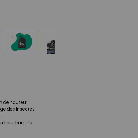
cm de hauteur
tège des insectes
un tissu humide