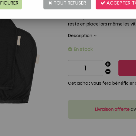
FIGURER
TOUT REFUSER
ACCEPTER T
Réf. :
AR0002948
Les
chaussettes pare soleil
perm
des trajets en voiture.
Extensibl
reste en place lors même les vi
Description
En stock
Cet achat vous fera bénéficier
Livraison offerte
ave