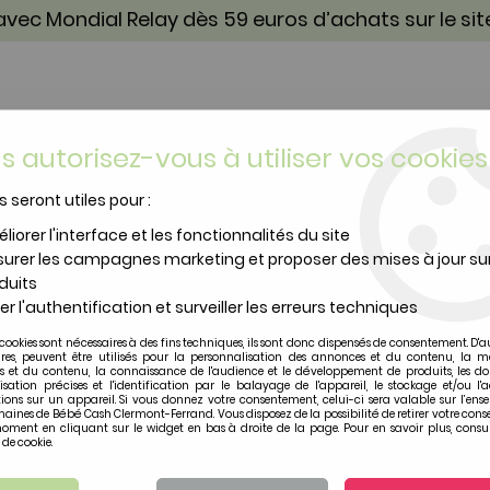
vec Mondial Relay dès 59 euros d’achats sur le si
s autorisez-vous à utiliser vos cookies
s seront utiles pour :
TOILETTE & SOIN
PUÉRICULTURE
IDÉES CA
liorer l'interface et les fonctionnalités du site
urer les campagnes marketing et proposer des mises à jour su
soleil chaussettes Badabulle
duits
er l'authentification et surveiller les erreurs techniques
Badabulle
cookies sont nécessaires à des fins techniques, ils sont donc dispensés de consentement. D'a
Pare soleil chausset
ires, peuvent être utilisés pour la personnalisation des annonces et du contenu, la m
 et du contenu, la connaissance de l'audience et le développement de produits, les d
isation précises et l'identification par le balayage de l'appareil, le stockage et/ou l'
ions sur un appareil. Si vous donnez votre consentement, celui-ci sera valable sur l’ens
Soyez le premier à donner vot
aines de Bébé Cash Clermont-Ferrand. Vous disposez de la possibilité de retirer votre con
oment en cliquant sur le widget en bas à droite de la page. Pour en savoir plus, consul
12
,
50
€
TTC
 de cookie.