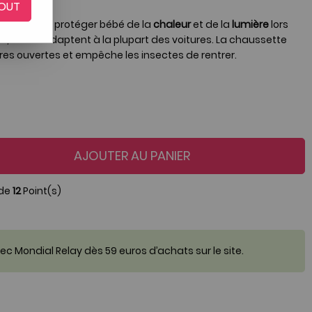
OUT
ettent de protéger bébé de la
chaleur
et de la
lumière
lors
es
, elles s'adaptent à la plupart des voitures. La chaussette
tres ouvertes et empêche les insectes de rentrer.
AJOUTER AU PANIER
 de
12
Point(s)
c Mondial Relay dès 59 euros d’achats sur le site.