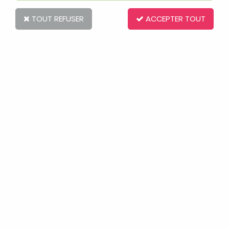
TOUT REFUSER
ACCEPTER TOUT
aden + anais
Gigoteuse Multi Epaisseurs Lovebird-
Rose Water