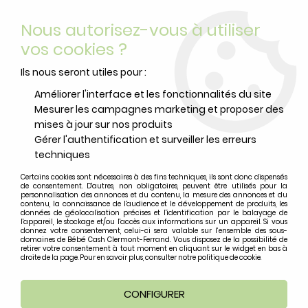
Livraison offerte
avec Mondial Relay dès 59 euros d’achats
Nous autorisez-vous à utiliser
sur le site*
*colis de moins de 6kg
vos cookies ?
0
Ils nous seront utiles pour :
Améliorer l'interface et les fonctionnalités du site
Mesurer les campagnes marketing et proposer des
Accueil
>
Puériculture
>
Sommeil
>
Gigoteuse
>
Gigoteuse Multi
mises à jour sur nos produits
Epaisseurs Lovebird- Rose Water
Gérer l'authentification et surveiller les erreurs
techniques
Certains cookies sont nécessaires à des fins techniques, ils sont donc dispensés
de consentement. D'autres, non obligatoires, peuvent être utilisés pour la
personnalisation des annonces et du contenu, la mesure des annonces et du
contenu, la connaissance de l'audience et le développement de produits, les
données de géolocalisation précises et l'identification par le balayage de
l'appareil, le stockage et/ou l'accès aux informations sur un appareil. Si vous
donnez votre consentement, celui-ci sera valable sur l’ensemble des sous-
domaines de Bébé Cash Clermont-Ferrand. Vous disposez de la possibilité de
retirer votre consentement à tout moment en cliquant sur le widget en bas à
droite de la page. Pour en savoir plus, consulter notre politique de cookie.
CONFIGURER