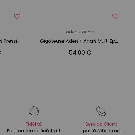
aden + anais
Lot de 3 Bavoirs à Boutons Pression Wild Horses
Gigoteuse Aden + Anaïs Multi Epaisseurs Night Sky Reverie Elephants
€
54,00 €
Fidélité
Service Client
Programme de fidélité et
par téléphone au