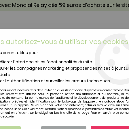
vec Mondial Relay dès 59 euros d’achats sur le si
s autorisez-vous à utiliser vos cookies
s seront utiles pour :
TOILETTE & SOIN
PUÉRICULTURE
IDÉES CA
liorer l'interface et les fonctionnalités du site
urer les campagnes marketing et proposer des mises à jour su
Barboteuse Ultramarine Blazer Stripe
duits
er l'authentification et surveiller les erreurs techniques
aden + anais
cookies sont nécessaires à des fins techniques, ils sont donc dispensés de consentement. D'a
Barboteuse Ultramar
ires, peuvent être utilisés pour la personnalisation des annonces et du contenu, la m
 et du contenu, la connaissance de l'audience et le développement de produits, les d
isation précises et l'identification par le balayage de l'appareil, le stockage et/ou l'
ions sur un appareil. Si vous donnez votre consentement, celui-ci sera valable sur l’ens
Soyez le premier à donner vot
aines de Bébé Cash Clermont-Ferrand. Vous disposez de la possibilité de retirer votre con
oment en cliquant sur le widget en bas à droite de la page. Pour en savoir plus, consul
19
,
80
€
TTC
 de cookie.