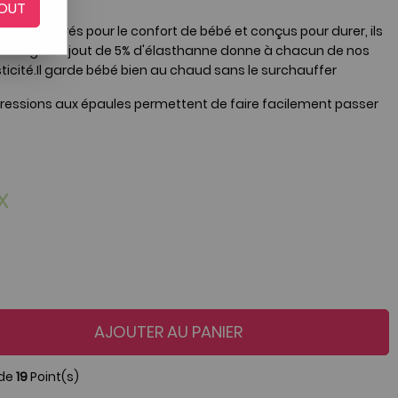
OUT
nt pré-lavés pour le confort de bébé et conçus pour durer, ils
lavage. L'ajout de 5% d'élasthanne donne à chacun de nos
lasticité.Il garde bébé bien au chaud sans le surchauffer
 pressions aux épaules permettent de faire facilement passer
e
X
AJOUTER AU PANIER
 de
19
Point(s)