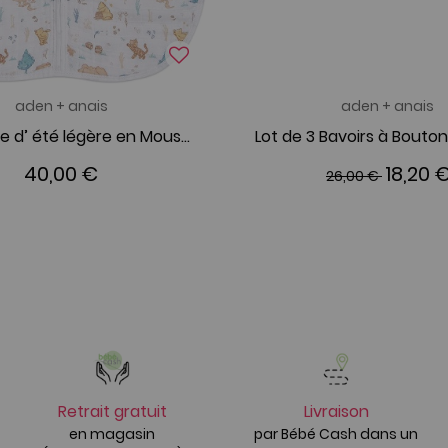
aden + anais
aden + anais
Gigoteuse d’ été légère en Mousseline Winnie In The Wood 6-18 mois
40,00 €
18,20 
26,00 €
Retrait gratuit
Livraison
en magasin
par Bébé Cash dans un