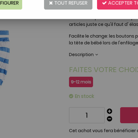
FIGURER
TOUT REFUSER
ACCEPTER T
Réf. :
AR0000221
Les barboteuses Aden & Anais so
deviennent plus doux à chaque 
articles juste ce qu'il faut d' é
Facilite le change: les boutons
la tête de bébé lors de l'enfilag
Description
FAITES VOTRE CHOI
9-12 mois
En stock
Cet achat vous fera bénéficier