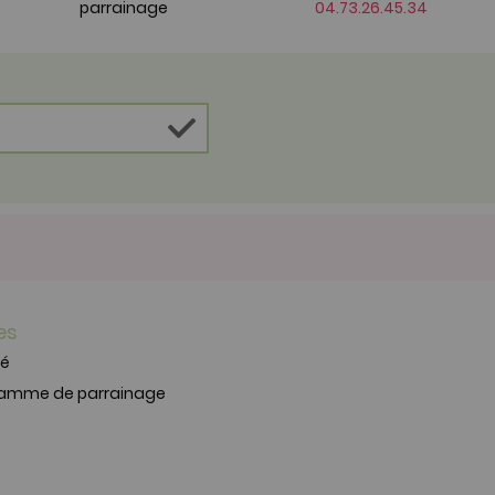
parrainage
04.73.26.45.34
es
té
ramme de parrainage