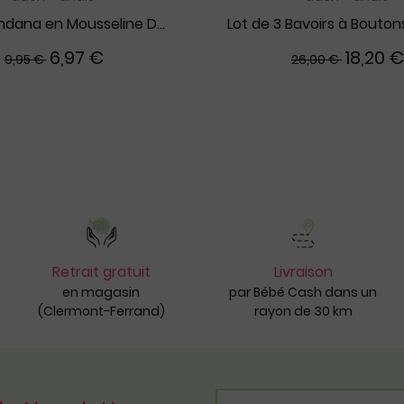
Bavoir Bandana en Mousseline Dahlias - Gold Leaf
6,97 €
18,20 €
9,95 €
26,00 €
Retrait gratuit
Livraison
en magasin
par Bébé Cash dans un
(Clermont-Ferrand)
rayon de 30 km