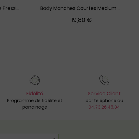
Lot de 3 Bavoirs à Boutons Pression Leader of The Pack
Body Manches Courtes Medium Silver Star
19,80 €
Fidélité
Service Client
Programme de fidélité et
par téléphone au
parrainage
04.73.26.45.34