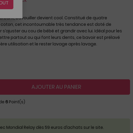
nt du stock
OUT
bant, bavouiller devient cool. Constitué de quatre
 coton, cet incontournable très tendance est doté de
s’ajuster au cou de bébé et grandir avec lui. Idéal pour les
tre partout ou qui font leurs dents, ce bavoir est prélavé
ère utilisation et le rester lavage après lavage.
AJOUTER AU PANIER
 de
6
Point(s)
c Mondial Relay dès 59 euros d’achats sur le site.