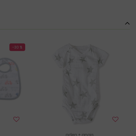
-30 %
aden + anais