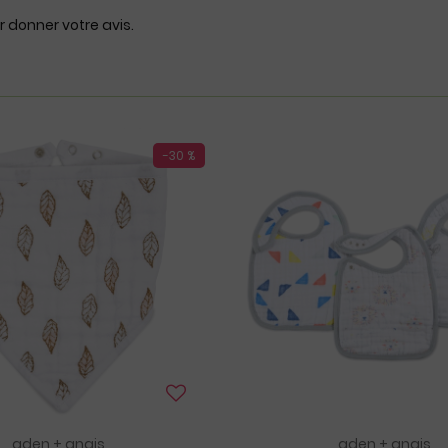
r donner votre avis.
-30 %
aden + anais
aden + anais