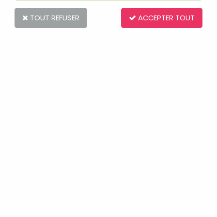
TOUT REFUSER
ACCEPTER TOUT
aden + anais
Body Manches Courtes Medium Pink
Star
Soyez le premier à donner votre avis !
19
,
80
€
TTC