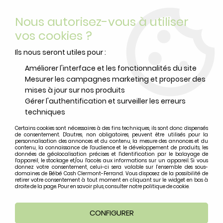
Livraison offerte
avec Mondial Relay dès 59 euros d’achats
Nous autorisez-vous à utiliser
sur le site*
*colis de moins de 6kg
vos cookies ?
0
Ils nous seront utiles pour :
Améliorer l'interface et les fonctionnalités du site
Mesurer les campagnes marketing et proposer des
Accueil
>
Vêtements Bébé
>
Bodys et dors-bien
>
Body Manches
mises à jour sur nos produits
Courtes Medium Pink Star
Gérer l'authentification et surveiller les erreurs
techniques
Certains cookies sont nécessaires à des fins techniques, ils sont donc dispensés
de consentement. D'autres, non obligatoires, peuvent être utilisés pour la
personnalisation des annonces et du contenu, la mesure des annonces et du
contenu, la connaissance de l'audience et le développement de produits, les
données de géolocalisation précises et l'identification par le balayage de
l'appareil, le stockage et/ou l'accès aux informations sur un appareil. Si vous
donnez votre consentement, celui-ci sera valable sur l’ensemble des sous-
domaines de Bébé Cash Clermont-Ferrand. Vous disposez de la possibilité de
retirer votre consentement à tout moment en cliquant sur le widget en bas à
droite de la page. Pour en savoir plus, consulter notre politique de cookie.
CONFIGURER