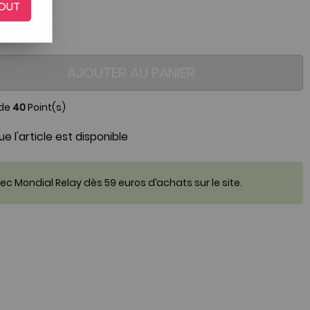
OUT
AJOUTER AU PANIER
 de
40
Point(s)
e l'article est disponible
c Mondial Relay dès 59 euros d’achats sur le site.