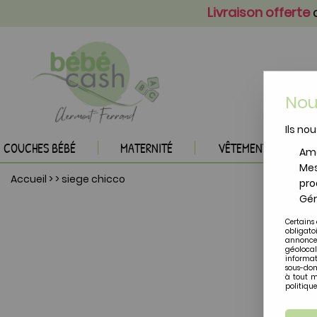
Livraison offerte
a
Nou
Ils nou
COUCHES BÉBÉ
MATERNITÉ
VÊTEMENTS BÉBÉ
Amé
Mes
Accueil
>
>
siege chicco
pro
Gér
Certains 
obligato
annonces
géolocal
informat
sous-dom
à tout m
politique