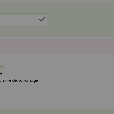
es
té
ramme de parrainage