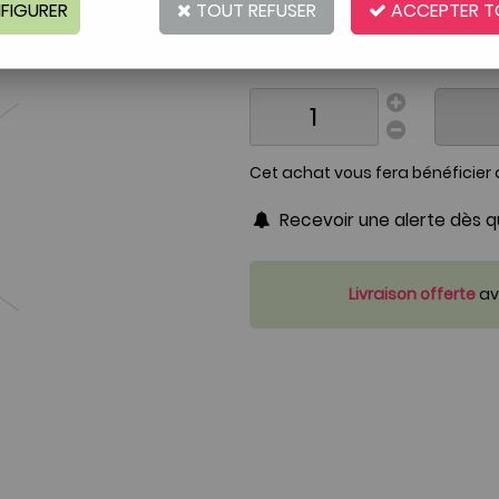
FIGURER
TOUT REFUSER
Réf. :
1178112
ACCEPTER T
En rupture de stock
Cet achat vous fera bénéficier
Recevoir une alerte dès qu
Livraison offerte
ave