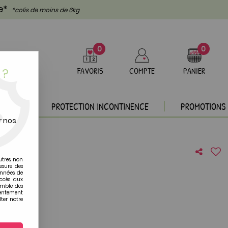
te*
*colis de moins de 6kg
0
0
 ?
FAVORIS
COMPTE
PANIER
DEAUX
PROTECTION INCONTINENCE
PROMOTIONS
r nos
utres, non
esure des
onnées de
accès aux
re avis !
emble des
sentement
ter notre