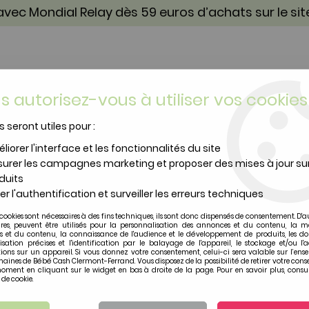
vec Mondial Relay dès 59 euros d’achats sur le si
s autorisez-vous à utiliser vos cookies
s seront utiles pour :
TOILETTE & SOIN
PUÉRICULTURE
IDÉES CA
liorer l'interface et les fonctionnalités du site
urer les campagnes marketing et proposer des mises à jour su
duits
er l'authentification et surveiller les erreurs techniques
cookies sont nécessaires à des fins techniques, ils sont donc dispensés de consentement. D'a
siege chicco
ires, peuvent être utilisés pour la personnalisation des annonces et du contenu, la m
 et du contenu, la connaissance de l'audience et le développement de produits, les d
isation précises et l'identification par le balayage de l'appareil, le stockage et/ou l'
Soyez le premier à donner vot
ions sur un appareil. Si vous donnez votre consentement, celui-ci sera valable sur l’ens
aines de Bébé Cash Clermont-Ferrand. Vous disposez de la possibilité de retirer votre con
oment en cliquant sur le widget en bas à droite de la page. Pour en savoir plus, consul
40
,
00
€
TTC
 de cookie.