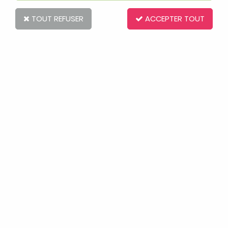
TOUT REFUSER
ACCEPTER TOUT
Pyjama rose Sophie La Girafe
Soyez le premier à donner votre avis !
Réf. :
AR0002442