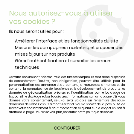
Livraison offerte
avec Mondial Relay dès 59 euros d’achats
Nous autorisez-vous à utiliser
sur le site*
*colis de moins de 6kg
vos cookies ?
0
Ils nous seront utiles pour :
Améliorer l'interface et les fonctionnalités du site
Mesurer les campagnes marketing et proposer des
Accueil
>
Vêtements Bébé
>
Bodys et dors-bien
>
Pyjama rose
mises à jour sur nos produits
Sophie La Girafe
Gérer l'authentification et surveiller les erreurs
techniques
Certains cookies sont nécessaires à des fins techniques, ils sont donc dispensés
de consentement. D'autres, non obligatoires, peuvent être utilisés pour la
personnalisation des annonces et du contenu, la mesure des annonces et du
contenu, la connaissance de l'audience et le développement de produits, les
données de géolocalisation précises et l'identification par le balayage de
l'appareil, le stockage et/ou l'accès aux informations sur un appareil. Si vous
donnez votre consentement, celui-ci sera valable sur l’ensemble des sous-
domaines de Bébé Cash Clermont-Ferrand. Vous disposez de la possibilité de
retirer votre consentement à tout moment en cliquant sur le widget en bas à
droite de la page. Pour en savoir plus, consulter notre politique de cookie.
CONFIGURER