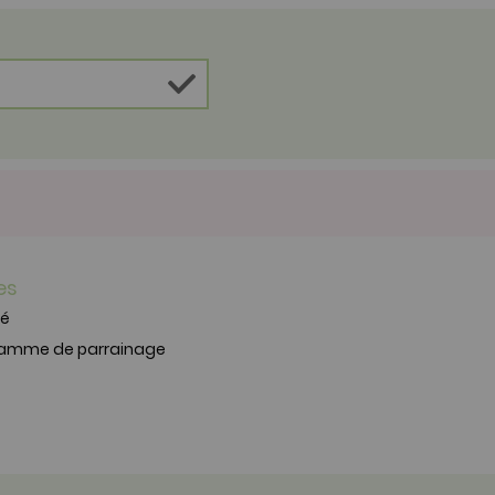
es
té
ramme de parrainage