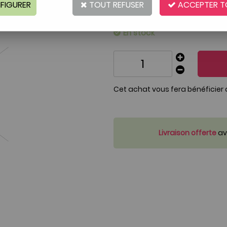
FIGURER
TOUT REFUSER
Réf. :
1178866
ACCEPTER T
Article de seconde main qualifi
En stock
Cet achat vous fera bénéficier
Livraison offerte
ave