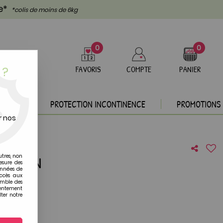
te*
*colis de moins de 6kg
0
0
 ?
FAVORIS
COMPTE
PANIER
DEAUX
PROTECTION INCONTINENCE
PROMOTIONS
r nos
utres, non
 BONBON
esure des
onnées de
accès aux
re avis !
emble des
sentement
ter notre