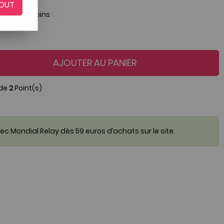
OUT
é par nos soins
AJOUTER AU PANIER
 de
2
Point(s)
c Mondial Relay dès 59 euros d’achats sur le site.