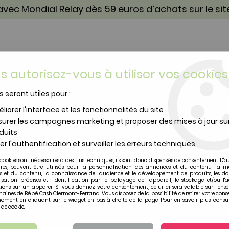
vec Mondial Relay dès 59 euros d’achats sur le si
s autorisez-vous à utiliser vos cookies
s seront utiles pour :
TOILETTE & SOIN
PUÉRICULTURE
IDÉES CA
liorer l'interface et les fonctionnalités du site
urer les campagnes marketing et proposer des mises à jour su
duits
er l'authentification et surveiller les erreurs techniques
cookies sont nécessaires à des fins techniques, ils sont donc dispensés de consentement. D'a
PETIT POILU MEME
ires, peuvent être utilisés pour la personnalisation des annonces et du contenu, la m
 et du contenu, la connaissance de l'audience et le développement de produits, les d
isation précises et l'identification par le balayage de l'appareil, le stockage et/ou l'
Soyez le premier à donner vot
ions sur un appareil. Si vous donnez votre consentement, celui-ci sera valable sur l’ens
aines de Bébé Cash Clermont-Ferrand. Vous disposez de la possibilité de retirer votre con
oment en cliquant sur le widget en bas à droite de la page. Pour en savoir plus, consul
2
,
50
€
TTC
 de cookie.