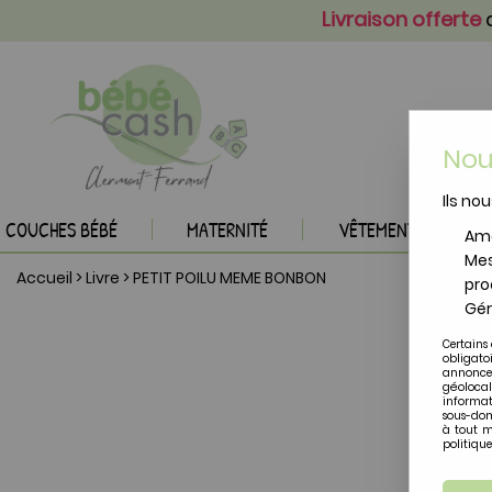
Livraison offerte
a
Nou
Ils nou
COUCHES BÉBÉ
MATERNITÉ
VÊTEMENTS BÉBÉ
Amé
Mes
Accueil
>
Livre
>
PETIT POILU MEME BONBON
pro
Gér
Certains 
obligato
annonces
géolocal
informat
sous-dom
à tout m
politique