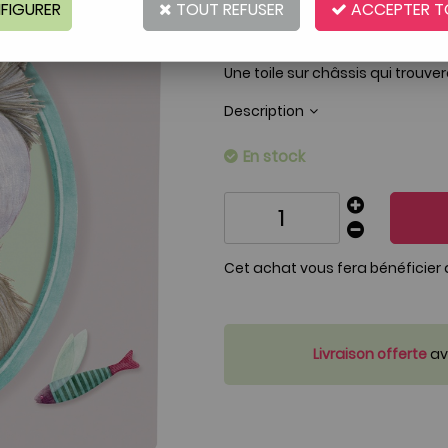
FIGURER
TOUT REFUSER
ACCEPTER T
Réf. :
AR0000632
Joli Cadre en toile représentant
Une toile sur châssis qui trou
Description
En stock
Cet achat vous fera bénéficier
Livraison offerte
ave