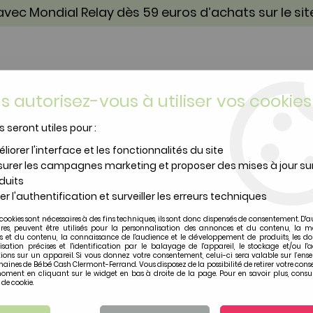
vec Mondial Relay dès 59 euros d’achats sur le si
s autorisez-vous à utiliser vos cookies
s seront utiles pour :
TOILETTE & SOIN
PUÉRICULTURE
IDÉES CA
liorer l'interface et les fonctionnalités du site
urer les campagnes marketing et proposer des mises à jour su
20x20 Chamalo, Les Pachats,
duits
er l'authentification et surveiller les erreurs techniques
Moulin Roty
cookies sont nécessaires à des fins techniques, ils sont donc dispensés de consentement. D'a
Moulin Roty - table
ires, peuvent être utilisés pour la personnalisation des annonces et du contenu, la m
 et du contenu, la connaissance de l'audience et le développement de produits, les d
isation précises et l'identification par le balayage de l'appareil, le stockage et/ou l'
ions sur un appareil. Si vous donnez votre consentement, celui-ci sera valable sur l’ens
Soyez le premier à donner vot
aines de Bébé Cash Clermont-Ferrand. Vous disposez de la possibilité de retirer votre con
oment en cliquant sur le widget en bas à droite de la page. Pour en savoir plus, consul
15
,
90
€
TTC
 de cookie.