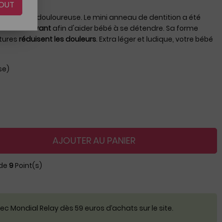
OUT
t souvent douloureuse. Le mini anneau de dentition a été
nts de devant
afin d'aider bébé à se détendre. Sa forme
xtures
réduisent les douleurs
. Extra léger et ludique, votre bébé
se)
AJOUTER AU PANIER
 de
9
Point(s)
c Mondial Relay dès 59 euros d’achats sur le site.