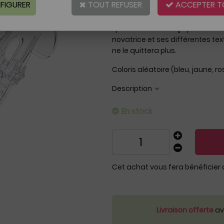
FIGURER
TOUT REFUSER
ACCEPTER T
Réf. :
AR0003199
L'arrivée des
premières dents
es
spécialement conçu pour les
de
novatrice et ses différentes te
ne le quittera plus.
Coloris aléatoire (bleu, jaune, ro
Description
En stock
Cet achat vous fera bénéficier
Livraison offerte
ave