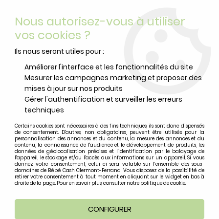
Livraison offerte
avec Mondial Relay dès 59 euros d’achats
Nous autorisez-vous à utiliser
sur le site*
*colis de moins de 6kg
vos cookies ?
0
Ils nous seront utiles pour :
Améliorer l'interface et les fonctionnalités du site
Mesurer les campagnes marketing et proposer des
Accueil
>
Protection adulte
>
Maillot de bain incontinence
>
mises à jour sur nos produits
Maillot de Bain 1 Pièce Incontinence Femme noir/kaki/orange
Gérer l'authentification et surveiller les erreurs
techniques
NOUVEAU
Certains cookies sont nécessaires à des fins techniques, ils sont donc dispensés
de consentement. D'autres, non obligatoires, peuvent être utilisés pour la
personnalisation des annonces et du contenu, la mesure des annonces et du
contenu, la connaissance de l'audience et le développement de produits, les
données de géolocalisation précises et l'identification par le balayage de
l'appareil, le stockage et/ou l'accès aux informations sur un appareil. Si vous
donnez votre consentement, celui-ci sera valable sur l’ensemble des sous-
domaines de Bébé Cash Clermont-Ferrand. Vous disposez de la possibilité de
retirer votre consentement à tout moment en cliquant sur le widget en bas à
droite de la page. Pour en savoir plus, consulter notre politique de cookie.
CONFIGURER