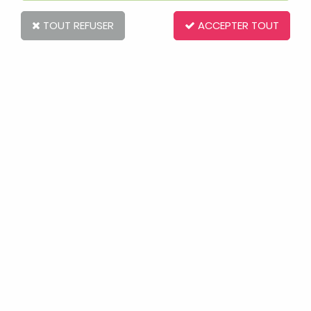
TOUT REFUSER
ACCEPTER TOUT
Benefactor
Maillot de Bain 1 Pièce Incontinence