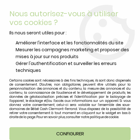
Livraison offerte
avec Mondial Relay dès 59 euros d’achats
Nous autorisez-vous à utiliser
sur le site*
*colis de moins de 6kg
vos cookies ?
0
Ils nous seront utiles pour :
Améliorer l'interface et les fonctionnalités du site
Mesurer les campagnes marketing et proposer des
Accueil
>
>
LICORNE A TIRER SERGENT MAJOR
mises à jour sur nos produits
Gérer l'authentification et surveiller les erreurs
techniques
Certains cookies sont nécessaires à des fins techniques, ils sont donc dispensés
de consentement. D'autres, non obligatoires, peuvent être utilisés pour la
personnalisation des annonces et du contenu, la mesure des annonces et du
contenu, la connaissance de l'audience et le développement de produits, les
données de géolocalisation précises et l'identification par le balayage de
l'appareil, le stockage et/ou l'accès aux informations sur un appareil. Si vous
donnez votre consentement, celui-ci sera valable sur l’ensemble des sous-
domaines de Bébé Cash Clermont-Ferrand. Vous disposez de la possibilité de
retirer votre consentement à tout moment en cliquant sur le widget en bas à
droite de la page. Pour en savoir plus, consulter notre politique de cookie.
CONFIGURER