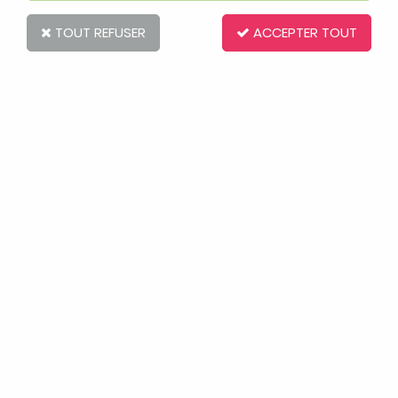
TOUT REFUSER
ACCEPTER TOUT
LICORNE A TIRER SERGENT MAJOR
Soyez le premier à donner votre avis !
6
,
00
€
TTC
Réf. :
1177313
En stock