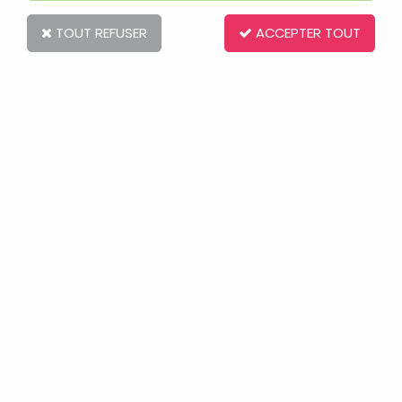
TOUT REFUSER
ACCEPTER TOUT
JOUR DE NEIGE
Soyez le premier à donner votre avis !
3
,
50
€
TTC
Réf. :
1181168
Article de seconde main sélectionné par nos soins