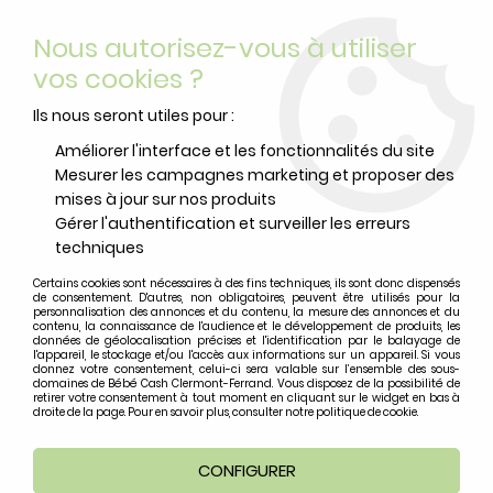
Livraison offerte
avec Mondial Relay dès 59 euros d’achats
Nous autorisez-vous à utiliser
sur le site*
*colis de moins de 6kg
vos cookies ?
0
Ils nous seront utiles pour :
Améliorer l'interface et les fonctionnalités du site
Mesurer les campagnes marketing et proposer des
Accueil
>
Livre
>
JOUR DE NEIGE
mises à jour sur nos produits
Gérer l'authentification et surveiller les erreurs
techniques
Certains cookies sont nécessaires à des fins techniques, ils sont donc dispensés
de consentement. D'autres, non obligatoires, peuvent être utilisés pour la
personnalisation des annonces et du contenu, la mesure des annonces et du
contenu, la connaissance de l'audience et le développement de produits, les
données de géolocalisation précises et l'identification par le balayage de
l'appareil, le stockage et/ou l'accès aux informations sur un appareil. Si vous
donnez votre consentement, celui-ci sera valable sur l’ensemble des sous-
domaines de Bébé Cash Clermont-Ferrand. Vous disposez de la possibilité de
retirer votre consentement à tout moment en cliquant sur le widget en bas à
droite de la page. Pour en savoir plus, consulter notre politique de cookie.
CONFIGURER