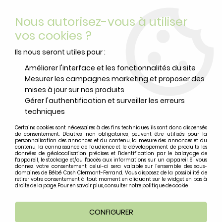
Livraison offerte
avec Mondial Relay dès 59 euros d’achats
Nous autorisez-vous à utiliser
sur le site*
*colis de moins de 6kg
vos cookies ?
0
Ils nous seront utiles pour :
Améliorer l'interface et les fonctionnalités du site
Mesurer les campagnes marketing et proposer des
Accueil
>
>
HEADS AND TAILS
mises à jour sur nos produits
Gérer l'authentification et surveiller les erreurs
techniques
Certains cookies sont nécessaires à des fins techniques, ils sont donc dispensés
de consentement. D'autres, non obligatoires, peuvent être utilisés pour la
personnalisation des annonces et du contenu, la mesure des annonces et du
contenu, la connaissance de l'audience et le développement de produits, les
données de géolocalisation précises et l'identification par le balayage de
l'appareil, le stockage et/ou l'accès aux informations sur un appareil. Si vous
donnez votre consentement, celui-ci sera valable sur l’ensemble des sous-
domaines de Bébé Cash Clermont-Ferrand. Vous disposez de la possibilité de
retirer votre consentement à tout moment en cliquant sur le widget en bas à
droite de la page. Pour en savoir plus, consulter notre politique de cookie.
CONFIGURER