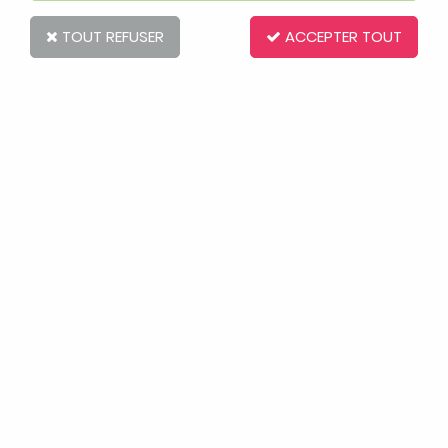
TOUT REFUSER
ACCEPTER TOUT
HEADS AND TAILS
Soyez le premier à donner votre avis !
4
,
00
€
TTC
Réf. :
1184884
Article de seconde main sélectionné par nos soins