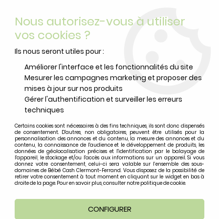
Livraison offerte
avec Mondial Relay dès 59 euros d’achats
Nous autorisez-vous à utiliser
sur le site*
*colis de moins de 6kg
vos cookies ?
0
Ils nous seront utiles pour :
Améliorer l'interface et les fonctionnalités du site
Mesurer les campagnes marketing et proposer des
Accueil
>
Livre
>
GASTON LE GANG DES GAFFEURS
mises à jour sur nos produits
Gérer l'authentification et surveiller les erreurs
techniques
Certains cookies sont nécessaires à des fins techniques, ils sont donc dispensés
de consentement. D'autres, non obligatoires, peuvent être utilisés pour la
personnalisation des annonces et du contenu, la mesure des annonces et du
contenu, la connaissance de l'audience et le développement de produits, les
données de géolocalisation précises et l'identification par le balayage de
l'appareil, le stockage et/ou l'accès aux informations sur un appareil. Si vous
donnez votre consentement, celui-ci sera valable sur l’ensemble des sous-
domaines de Bébé Cash Clermont-Ferrand. Vous disposez de la possibilité de
retirer votre consentement à tout moment en cliquant sur le widget en bas à
droite de la page. Pour en savoir plus, consulter notre politique de cookie.
CONFIGURER