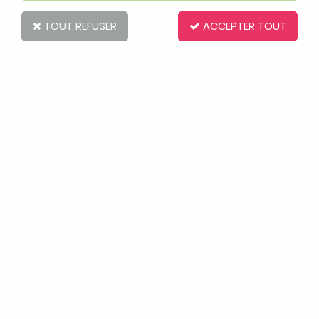
TOUT REFUSER
ACCEPTER TOUT
GASTON LE GANG DES GAFFEURS
Soyez le premier à donner votre avis !
6
,
00
€
TTC
Réf. :
1178437
Article d'occasion sélectionné par nos soins