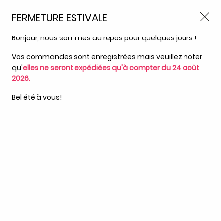
Livraison offerte
avec Mondial Relay dès 59 euros d’achats
FERMETURE ESTIVALE
Nous autorisez-vous à utiliser
sur le site*
*colis de moins de 6kg
vos cookies ?
Bonjour, nous sommes au repos pour quelques jours !
0
Ils nous seront utiles pour :
Vos commandes sont enregistrées mais veuillez noter
qu'
elles ne seront expédiées qu'à compter du 24 août
Améliorer l'interface et les fonctionnalités du site
2026.
Mesurer les campagnes marketing et proposer des
Accueil
>
Idées cadeaux
>
Doudous
>
Doudou Carre Douceur
mises à jour sur nos produits
Chien Brique
Bel été à vous!
Gérer l'authentification et surveiller les erreurs
techniques
Certains cookies sont nécessaires à des fins techniques, ils sont donc dispensés
de consentement. D'autres, non obligatoires, peuvent être utilisés pour la
personnalisation des annonces et du contenu, la mesure des annonces et du
contenu, la connaissance de l'audience et le développement de produits, les
données de géolocalisation précises et l'identification par le balayage de
l'appareil, le stockage et/ou l'accès aux informations sur un appareil. Si vous
donnez votre consentement, celui-ci sera valable sur l’ensemble des sous-
domaines de Bébé Cash Clermont-Ferrand. Vous disposez de la possibilité de
retirer votre consentement à tout moment en cliquant sur le widget en bas à
droite de la page. Pour en savoir plus, consulter notre politique de cookie.
CONFIGURER