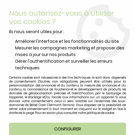
Livraison offerte
avec Mondial Relay dès 59 euros d’achats
Nous autorisez-vous à utiliser
sur le site*
*colis de moins de 6kg
vos cookies ?
0
Ils nous seront utiles pour :
Améliorer l'interface et les fonctionnalités du site
Mesurer les campagnes marketing et proposer des
Accueil
>
Vêtements Bébé
>
Top anti-uv et maillots de bain
>
mises à jour sur nos produits
Casquette Protège-nuque Planches de Surf écru
Gérer l'authentification et surveiller les erreurs
techniques
Certains cookies sont nécessaires à des fins techniques, ils sont donc dispensés
de consentement. D'autres, non obligatoires, peuvent être utilisés pour la
personnalisation des annonces et du contenu, la mesure des annonces et du
contenu, la connaissance de l'audience et le développement de produits, les
données de géolocalisation précises et l'identification par le balayage de
l'appareil, le stockage et/ou l'accès aux informations sur un appareil. Si vous
donnez votre consentement, celui-ci sera valable sur l’ensemble des sous-
domaines de Bébé Cash Clermont-Ferrand. Vous disposez de la possibilité de
retirer votre consentement à tout moment en cliquant sur le widget en bas à
droite de la page. Pour en savoir plus, consulter notre politique de cookie.
CONFIGURER