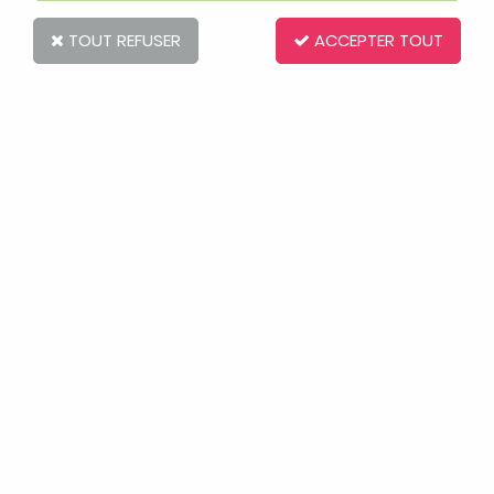
TOUT REFUSER
ACCEPTER TOUT
Lässig
Casquette Protège-nuque Planches de
Surf écru