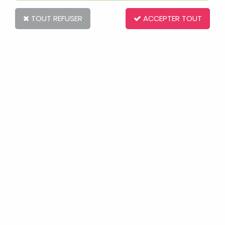
TOUT REFUSER
ACCEPTER TOUT
Lässig
Cape de bain en mousseline Lässig rose
poudré