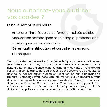
Livraison offerte
avec Mondial Relay dès 59 euros d’achats
Nous autorisez-vous à utiliser
sur le site*
*colis de moins de 6kg
vos cookies ?
0
Ils nous seront utiles pour :
Améliorer l'interface et les fonctionnalités du site
Mesurer les campagnes marketing et proposer des
Accueil
>
Puériculture
>
Bain
>
Sorties de bain et peignoirs
>
Cape
mises à jour sur nos produits
de bain en mousseline Lässig rose poudré
Gérer l'authentification et surveiller les erreurs
techniques
Certains cookies sont nécessaires à des fins techniques, ils sont donc dispensés
de consentement. D'autres, non obligatoires, peuvent être utilisés pour la
personnalisation des annonces et du contenu, la mesure des annonces et du
contenu, la connaissance de l'audience et le développement de produits, les
données de géolocalisation précises et l'identification par le balayage de
l'appareil, le stockage et/ou l'accès aux informations sur un appareil. Si vous
donnez votre consentement, celui-ci sera valable sur l’ensemble des sous-
domaines de Bébé Cash Clermont-Ferrand. Vous disposez de la possibilité de
retirer votre consentement à tout moment en cliquant sur le widget en bas à
droite de la page. Pour en savoir plus, consulter notre politique de cookie.
CONFIGURER