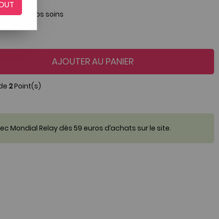
OUT
onné par nos soins
AJOUTER AU PANIER
 de
2
Point(s)
c Mondial Relay dès 59 euros d’achats sur le site.