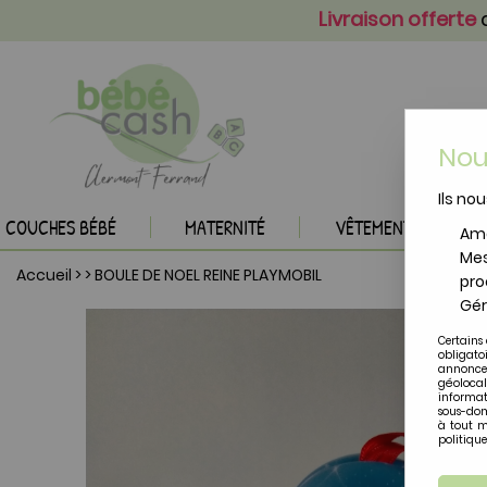
Livraison offerte
a
Nou
Ils nou
COUCHES BÉBÉ
MATERNITÉ
VÊTEMENTS BÉBÉ
Amé
Mes
Accueil
>
>
BOULE DE NOEL REINE PLAYMOBIL
pro
Gér
Certains 
obligato
annonces
géolocal
informat
sous-dom
à tout m
politique