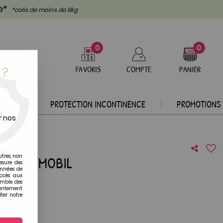
te*
*colis de moins de 6kg
0
0
 ?
FAVORIS
COMPTE
PANIER
DEAUX
PROTECTION INCONTINENCE
PROMOTIONS
r nos
utres, non
NE PLAYMOBIL
esure des
onnées de
accès aux
re avis !
emble des
sentement
ter notre