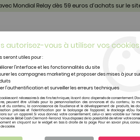
vec Mondial Relay dès 59 euros d’achats sur le si
s autorisez-vous à utiliser vos cookies
s seront utiles pour :
TOILETTE & SOIN
PUÉRICULTURE
IDÉES CA
liorer l'interface et les fonctionnalités du site
urer les campagnes marketing et proposer des mises à jour su
duits
er l'authentification et surveiller les erreurs techniques
cookies sont nécessaires à des fins techniques, ils sont donc dispensés de consentement. D'a
BOULE DE NOEL REI
ires, peuvent être utilisés pour la personnalisation des annonces et du contenu, la m
 et du contenu, la connaissance de l'audience et le développement de produits, les d
isation précises et l'identification par le balayage de l'appareil, le stockage et/ou l'
Soyez le premier à donner vot
ions sur un appareil. Si vous donnez votre consentement, celui-ci sera valable sur l’ens
aines de Bébé Cash Clermont-Ferrand. Vous disposez de la possibilité de retirer votre con
oment en cliquant sur le widget en bas à droite de la page. Pour en savoir plus, consul
2
,
00
€
TTC
 de cookie.