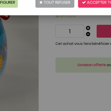
FIGURER
TOUT REFUSER
Réf. :
1184849
ACCEPTER T
Article de seconde main sélecti
En stock
Cet achat vous fera bénéficier
Livraison offerte
ave