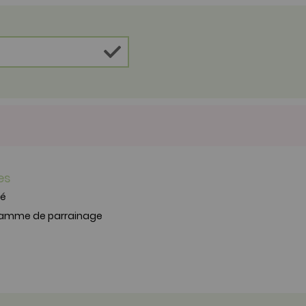
es
té
ramme de parrainage