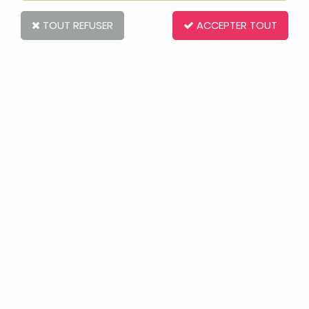
TOUT REFUSER
ACCEPTER TOUT
aden + anais
Body sans manche Medium Pink Star
Soyez le premier à donner votre avis !
16
,
20
€
TTC
Réf. :
AR0000216