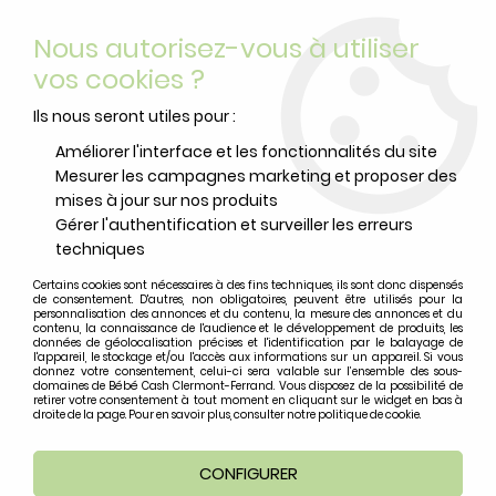
Livraison offerte
avec Mondial Relay dès 59 euros d’achats
Nous autorisez-vous à utiliser
sur le site*
*colis de moins de 6kg
vos cookies ?
0
Ils nous seront utiles pour :
Améliorer l'interface et les fonctionnalités du site
Mesurer les campagnes marketing et proposer des
Accueil
>
Vêtements Bébé
>
Bodys et dors-bien
>
Body sans
mises à jour sur nos produits
manche Medium Pink Star
Gérer l'authentification et surveiller les erreurs
techniques
Certains cookies sont nécessaires à des fins techniques, ils sont donc dispensés
de consentement. D'autres, non obligatoires, peuvent être utilisés pour la
personnalisation des annonces et du contenu, la mesure des annonces et du
contenu, la connaissance de l'audience et le développement de produits, les
données de géolocalisation précises et l'identification par le balayage de
l'appareil, le stockage et/ou l'accès aux informations sur un appareil. Si vous
donnez votre consentement, celui-ci sera valable sur l’ensemble des sous-
domaines de Bébé Cash Clermont-Ferrand. Vous disposez de la possibilité de
retirer votre consentement à tout moment en cliquant sur le widget en bas à
droite de la page. Pour en savoir plus, consulter notre politique de cookie.
CONFIGURER