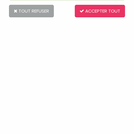
TOUT REFUSER
ACCEPTER TOUT
Babymoov
Cuillere bébé 1er age
4,90 €
VOIR LE PRODUIT