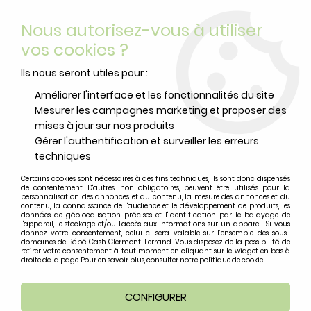
Livraison offerte
avec Mondial Relay dès 59 euros d’achats
Nous autorisez-vous à utiliser
sur le site*
*colis de moins de 6kg
vos cookies ?
0
Ils nous seront utiles pour :
Améliorer l'interface et les fonctionnalités du site
Mesurer les campagnes marketing et proposer des
Accueil
>
BABYMOOV
mises à jour sur nos produits
Gérer l'authentification et surveiller les erreurs
Produits de la marque BABYMOOV
techniques
Certains cookies sont nécessaires à des fins techniques, ils sont donc dispensés
de consentement. D'autres, non obligatoires, peuvent être utilisés pour la
12 articles sur
24
personnalisation des annonces et du contenu, la mesure des annonces et du
contenu, la connaissance de l'audience et le développement de produits, les
données de géolocalisation précises et l'identification par le balayage de
l'appareil, le stockage et/ou l'accès aux informations sur un appareil. Si vous
donnez votre consentement, celui-ci sera valable sur l’ensemble des sous-
domaines de Bébé Cash Clermont-Ferrand. Vous disposez de la possibilité de
retirer votre consentement à tout moment en cliquant sur le widget en bas à
droite de la page. Pour en savoir plus, consulter notre politique de cookie.
CONFIGURER