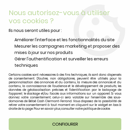
Livraison offerte
avec Mondial Relay dès 59 euros d’achats
Nous autorisez-vous à utiliser
sur le site*
*colis de moins de 6kg
vos cookies ?
0
Ils nous seront utiles pour :
Améliorer l'interface et les fonctionnalités du site
Mesurer les campagnes marketing et proposer des
Accueil
>
Aidapt
mises à jour sur nos produits
Gérer l'authentification et surveiller les erreurs
Produits de la marque Aidapt
techniques
Certains cookies sont nécessaires à des fins techniques, ils sont donc dispensés
de consentement. D'autres, non obligatoires, peuvent être utilisés pour la
Aucune correspondance trouvée
personnalisation des annonces et du contenu, la mesure des annonces et du
contenu, la connaissance de l'audience et le développement de produits, les
données de géolocalisation précises et l'identification par le balayage de
l'appareil, le stockage et/ou l'accès aux informations sur un appareil. Si vous
donnez votre consentement, celui-ci sera valable sur l’ensemble des sous-
domaines de Bébé Cash Clermont-Ferrand. Vous disposez de la possibilité de
retirer votre consentement à tout moment en cliquant sur le widget en bas à
droite de la page. Pour en savoir plus, consulter notre politique de cookie.
CONFIGURER
Paiement sécurisé
Livraison