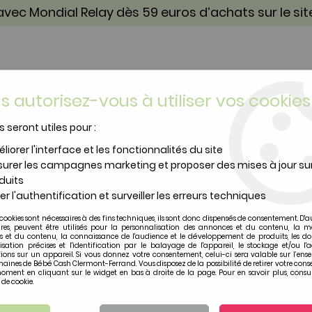
vec Mondial Relay dès 59 euros d’achats sur le si
s autorisez-vous à utiliser vos cookies
s seront utiles pour :
TOILETTE & SOIN
PUÉRICULTURE
IDÉES CA
liorer l'interface et les fonctionnalités du site
urer les campagnes marketing et proposer des mises à jour su
oirs à Boutons Pression Leader of The Pack
duits
er l'authentification et surveiller les erreurs techniques
aden + anais
cookies sont nécessaires à des fins techniques, ils sont donc dispensés de consentement. D'a
Lot de 3 Bavoirs à B
ires, peuvent être utilisés pour la personnalisation des annonces et du contenu, la m
 et du contenu, la connaissance de l'audience et le développement de produits, les d
isation précises et l'identification par le balayage de l'appareil, le stockage et/ou l'
ions sur un appareil. Si vous donnez votre consentement, celui-ci sera valable sur l’ens
Soyez le premier à donner vot
aines de Bébé Cash Clermont-Ferrand. Vous disposez de la possibilité de retirer votre con
oment en cliquant sur le widget en bas à droite de la page. Pour en savoir plus, consul
18
,
20
€
TTC
 de cookie.
au lie