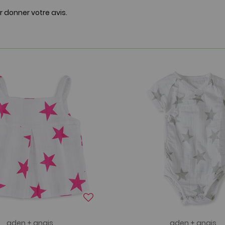
r donner votre avis.
aden + anais
aden + anais