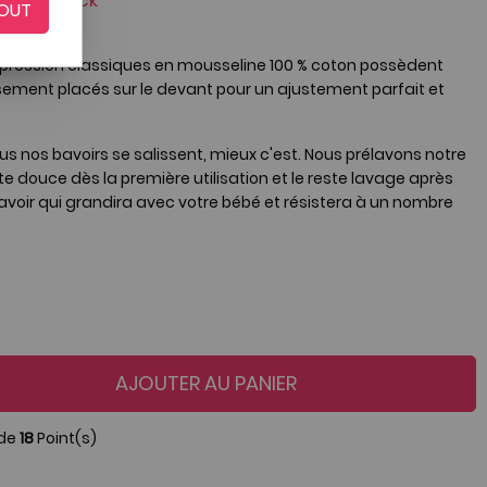
nt du stock
OUT
-pression classiques en mousseline 100 % coton possèdent
sement placés sur le devant pour un ajustement parfait et
lus nos bavoirs se salissent, mieux c'est. Nous prélavons notre
te douce dès la première utilisation et le reste lavage après
bavoir qui grandira avec votre bébé et résistera à un nombre
AJOUTER AU PANIER
 de
18
Point(s)