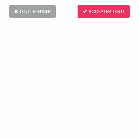
TOUT REFUSER
ACCEPTER TOUT
Lollipops And More
Collier Lollipops Licorice Powder Pink
Soyez le premier à donner votre avis !
16
,
74
€
TTC
au lieu de
27,90
€
Valable jusqu'à épuisement du stock