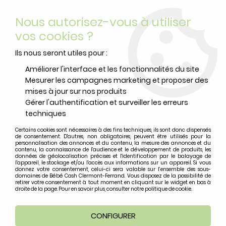
Livraison offerte
avec Mondial Relay dès 59 euros d’achats
Nous autorisez-vous à utiliser
sur le site*
*colis de moins de 6kg
vos cookies ?
0
Ils nous seront utiles pour :
Améliorer l'interface et les fonctionnalités du site
Mesurer les campagnes marketing et proposer des
Accueil
>
Promotions
>
Collier Lollipops Licorice Powder Pink
mises à jour sur nos produits
Gérer l'authentification et surveiller les erreurs
techniques
PROMO
-
40
%
Certains cookies sont nécessaires à des fins techniques, ils sont donc dispensés
de consentement. D'autres, non obligatoires, peuvent être utilisés pour la
personnalisation des annonces et du contenu, la mesure des annonces et du
contenu, la connaissance de l'audience et le développement de produits, les
données de géolocalisation précises et l'identification par le balayage de
l'appareil, le stockage et/ou l'accès aux informations sur un appareil. Si vous
donnez votre consentement, celui-ci sera valable sur l’ensemble des sous-
domaines de Bébé Cash Clermont-Ferrand. Vous disposez de la possibilité de
retirer votre consentement à tout moment en cliquant sur le widget en bas à
droite de la page. Pour en savoir plus, consulter notre politique de cookie.
CONFIGURER