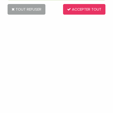
TOUT REFUSER
ACCEPTER TOUT
MAM
2 Biberons MAM anti-colique 260 ml
menthe et coton
Soyez le premier à donner votre avis !
19
,
90
€
TTC