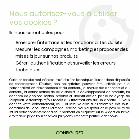
Livraison offerte
avec Mondial Relay dès 59 euros d’achats
Nous autorisez-vous à utiliser
sur le site*
*colis de moins de 6kg
vos cookies ?
0
Ils nous seront utiles pour :
Améliorer l'interface et les fonctionnalités du site
Mesurer les campagnes marketing et proposer des
Accueil
>
Puériculture
>
Repas
>
Biberons et accessoires
>
2
mises à jour sur nos produits
Biberons MAM anti-colique 260 ml menthe et coton
Gérer l'authentification et surveiller les erreurs
techniques
Certains cookies sont nécessaires à des fins techniques, ils sont donc dispensés
de consentement. D'autres, non obligatoires, peuvent être utilisés pour la
personnalisation des annonces et du contenu, la mesure des annonces et du
contenu, la connaissance de l'audience et le développement de produits, les
données de géolocalisation précises et l'identification par le balayage de
l'appareil, le stockage et/ou l'accès aux informations sur un appareil. Si vous
donnez votre consentement, celui-ci sera valable sur l’ensemble des sous-
domaines de Bébé Cash Clermont-Ferrand. Vous disposez de la possibilité de
retirer votre consentement à tout moment en cliquant sur le widget en bas à
droite de la page. Pour en savoir plus, consulter notre politique de cookie.
CONFIGURER