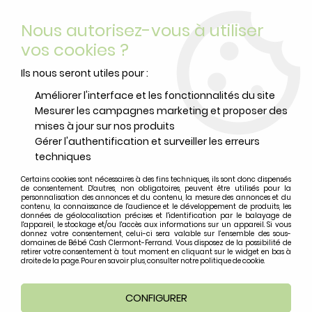
Livraison offerte
avec Mondial Relay dès 59 euros d’achats
Nous autorisez-vous à utiliser
sur le site*
*colis de moins de 6kg
vos cookies ?
0
Ils nous seront utiles pour :
Améliorer l'interface et les fonctionnalités du site
Mesurer les campagnes marketing et proposer des
Accueil
>
Idées cadeaux
>
Loisirs éducatifs
>
Jouets Bois
>
Tour
mises à jour sur nos produits
D'Anneaux A Empiler Wild Flowers
Gérer l'authentification et surveiller les erreurs
techniques
Certains cookies sont nécessaires à des fins techniques, ils sont donc dispensés
de consentement. D'autres, non obligatoires, peuvent être utilisés pour la
personnalisation des annonces et du contenu, la mesure des annonces et du
contenu, la connaissance de l'audience et le développement de produits, les
données de géolocalisation précises et l'identification par le balayage de
l'appareil, le stockage et/ou l'accès aux informations sur un appareil. Si vous
donnez votre consentement, celui-ci sera valable sur l’ensemble des sous-
domaines de Bébé Cash Clermont-Ferrand. Vous disposez de la possibilité de
retirer votre consentement à tout moment en cliquant sur le widget en bas à
droite de la page. Pour en savoir plus, consulter notre politique de cookie.
CONFIGURER