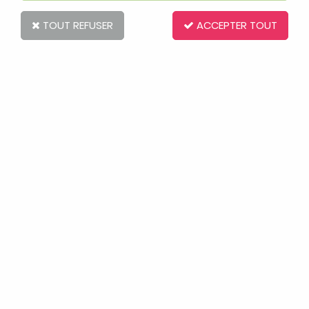
TOUT REFUSER
ACCEPTER TOUT
Little Dutch
Tour D'Anneaux A Empiler Wild Flowers
Soyez le premier à donner votre avis !