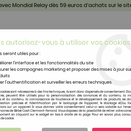
vec Mondial Relay dès 59 euros d’achats sur le si
s autorisez-vous à utiliser vos cookies
s seront utiles pour :
TOILETTE & SOIN
PUÉRICULTURE
IDÉES CA
liorer l'interface et les fonctionnalités du site
urer les campagnes marketing et proposer des mises à jour su
e tissu en rollers LIZA
duits
er l'authentification et surveiller les erreurs techniques
Lilliputiens
cookies sont nécessaires à des fins techniques, ils sont donc dispensés de consentement. D'a
Poupée tissu en roll
ires, peuvent être utilisés pour la personnalisation des annonces et du contenu, la m
 et du contenu, la connaissance de l'audience et le développement de produits, les d
isation précises et l'identification par le balayage de l'appareil, le stockage et/ou l'
ions sur un appareil. Si vous donnez votre consentement, celui-ci sera valable sur l’ens
Soyez le premier à donner vot
aines de Bébé Cash Clermont-Ferrand. Vous disposez de la possibilité de retirer votre con
oment en cliquant sur le widget en bas à droite de la page. Pour en savoir plus, consul
33
,
00
€
TTC
 de cookie.