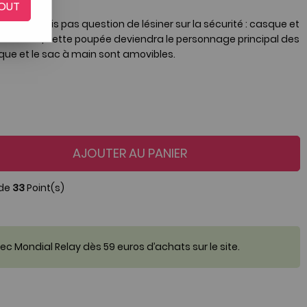
OUT
n
rollers
, mais pas question de lésiner sur la sécurité : casque et
endance
, cette poupée deviendra le personnage principal des
sque et le sac à main sont amovibles.
AJOUTER AU PANIER
 de
33
Point(s)
c Mondial Relay dès 59 euros d’achats sur le site.