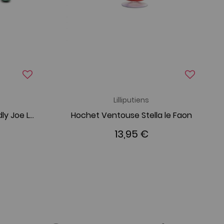
Lilliputiens
Peluche câline eco-friendly Joe Lilliputiens
Hochet Ventouse Stella le Faon
13,95 €