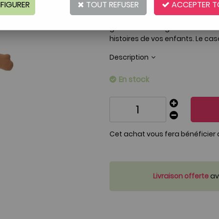
FIGURER
TOUT REFUSER
ACCEPTER T
Réf. :
AR0002636
Liza est prête pour une sortie e
genouillères obligatoires! Très
t
histoires de vos enfants. Le ca
Description
En stock
Cet achat vous fera bénéficier
Livraison offerte
ave